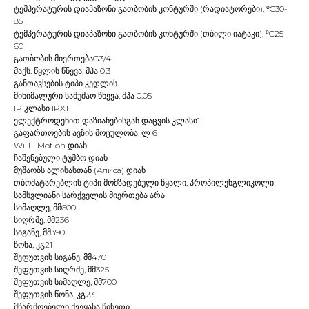
ტემპერატურის დიაპაზონი გათბობის კონტურში (რადიატორები), ⁰C30-
85
ტემპერატურის დიაპაზონი გათბობის კონტურში (თბილი იატაკი), ⁰C25-
60
გათბობის მიერთებაG3/4
მაქს. წყლის წნევა, მპა 0.3
განთავსების ტიპი კედლის
მინიმალური სამუშაო წნევა, მპა 0.05
IP კლასი IPX1
ელექტროდენით დაზიანებისგან დაცვის კლასი1
გაფართოების ავზის მოცულობა, ლ 6
Wi-Fi Motion დიახ
ჩაშენებული ტუმბო დიახ
მუშაობს ალისასთან (Алиса) დიახ
თბომატარებლის ტიპი მომზადებული წყალი, პროპილენგლიკოლი
სამსვლიანი სარქველის მიერთება არა
სიმაღლე, მმ600
სიღრმე, მმ236
სიგანე, მმ390
წონა, კგ21
შეფუთვის სიგანე, მმ470
შეფუთვის სიღრმე, მმ325
შეფუთვის სიმაღლე, მმ700
შეფუთვის წონა, კგ23
მწარმოებელი ქვეყანა ჩინეთი