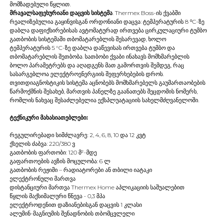
მომზადებული წყლით.
მრავალსაფეხურიანი დაცვის სისტემა
. Thermex Boss-ის ქვაბში
რეალიზებულია გაყინვისგან ორდონიანი დაცვა: ტემპერატურის 8 ⁰C-ზე
დაბლა დაფიქსირებისას ავტომატურად ირთვება ცირკულაციური ტუმბო
გათბობის სისტემაში თბომატარებლის შესარევად, ხოლო
ტემპერატურის 5 °С-ზე დაბლა დაწევისას ირთვება ტუმბო და
თბომატარებლის შეთბობა. სათბობი ქვაბი ინახავს მომხმარებლის
ბოლო პარამეტრებს და აღადგენს მათ გამორთვის შემდეგ, რაც
სასარგებლოა ელექტროენერგიის შეფერხებების დროს.
თვითდიაგნოსტიკის სისტემა აცნობებს მომხმარებელს გაუმართაობების
წარმოქმნის შესახებ, მართვის პანელზე გაანათებს შეცდომის ნომერს,
რომლის ნახვაც შესაძლებელია ექსპლუატაციის სახელმძღვანელოში.
ტექნიკური მახასიათებლები:
რეგულირებადი სიმძლავრე: 2, 4, 6, 8, 10 და 12 კვტ
ქსელის ძაბვა: 220/380 ვ
გათბობის ფართობი: 120 მ²-მდე
გაფართოების ავზის მოცულობა: 6 ლ
გათბობის რეჟიმი – რადიატორები ან თბილი იატაკი
ელექტრონული მართვა
დისტანციური მართვა Thermex Home აპლიკაციის საშუალებით
წყლის მაქსიმალური წნევა - 0,3 მპა
ელექტროდენით დაზიანებისგან დაცვის 1 კლასი
ალუმინ-მაგნიუმის შენადნობის თბომცვლელი