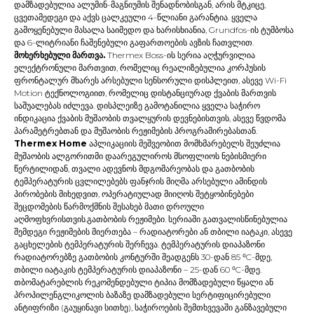
დამზადებულია ალუმინ-მაგნიუმის შენადნობისგან, არის მტკიცე,
ცვეთამედეგი და აქვს ცალკეული 4-წლიანი გარანტია. ყველა
გამოყენებული მასალა საიმედო და ხარისხიანია, Grundfos-ის ტუმბოსა
და 6-ლიტრიანი ჩაშენებული გაფართოების ავზის ჩათვლით.
მოხერხებული მართვა.
Thermex Boss-ის სერია აღჭურვილია
ელექტრონული მართვით, რომელიც რეალიზებულია კორპუსის
ფრონტალურ მხარეს არსებული სენსორული დისპლეით, ასევე Wi-Fi
Motion ტექნოლოგიით, რომელიც დისტანციურად ქვაბის მართვის
საშუალებას იძლევა. დისპლეიზე გამოტანილია ყველა საჭირო
ინდიკაცია ქვაბის მუშაობის თვალყურის დევნებისთვის, ასევე წვდომა
პარამეტრებთან და მუშაობის რეჟიმების პროგრამირებასთან.
Thermex Home
აპლიკაციის მეშვეობით მომხმარებელს შეუძლია
მუშაობის ალგორითმი დაარეგულიროს მსოფლიოს ნებისმიერი
წერტილიდან, თვალი ადევნოს მდგომარეობას და გათბობის
ტემპერატურის ცვლილებებს ფანჯრის მიღმა არსებული ამინდის
პირობების მიხედვით, ოპერატიულად მიიღოს შეტყობინებები
შეცდომების წარმოქმნის შესახებ მათი დროული
აღმოფხვრისთვის.გათბობის რეჟიმები. სერიაში გათვალისწინებულია
შემდეგი რეჟიმების მიერთება – რადიატორები ან თბილი იატაკი, ასევე
გაცხელების ტემპერატურის შერჩევა. ტემპერატურის დიაპაზონი
რადიატორებზე გათბობის კონტურში შეადგენს 30-დან 85 ⁰C-მდე,
თბილი იატაკის ტემპერატურის დიაპაზონი – 25-დან 60 ⁰C-მდე.
თბომატარებლის რეკომენდებული ტიპია მომზადებული წყალი ან
პროპილენგლიკოლის ბაზაზე დამზადებული სერტიფიცირებული
ანტიფრიზი (გაუყინავი სითხე), საჭიროების შემთხვევაში განზავებული