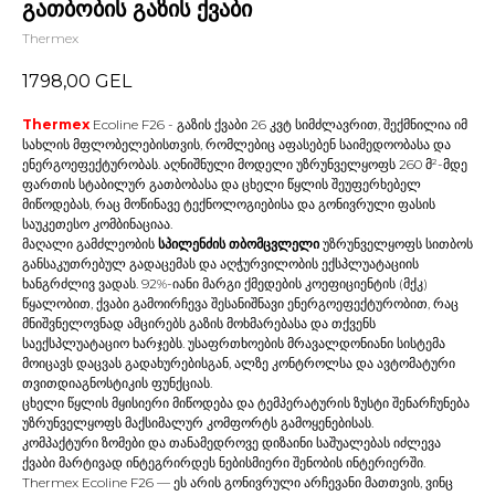
გათბობის გაზის ქვაბი
Thermex
1798,00
GEL
Thermex
Ecoline F26 - გაზის ქვაბი 26 კვტ სიმძლავრით, შექმნილია იმ
სახლის მფლობელებისთვის, რომლებიც აფასებენ საიმედოობასა და
ენერგოეფექტურობას. აღნიშნული მოდელი უზრუნველყოფს 260 მ²-მდე
ფართის სტაბილურ გათბობასა და ცხელი წყლის შეუფერხებელ
მიწოდებას, რაც მოწინავე ტექნოლოგიებისა და გონივრული ფასის
საუკეთესო კომბინაციაა.
მაღალი გამძლეობის
სპილენძის თბომცვლელი
უზრუნველყოფს სითბოს
განსაკუთრებულ გადაცემას და აღჭურვილობის ექსპლუატაციის
ხანგრძლივ ვადას. 92%-იანი მარგი ქმედების კოეფიციენტის (მქკ)
წყალობით, ქვაბი გამოირჩევა შესანიშნავი ენერგოეფექტურობით, რაც
მნიშვნელოვნად ამცირებს გაზის მოხმარებასა და თქვენს
საექსპლუატაციო ხარჯებს. უსაფრთხოების მრავალდონიანი სისტემა
მოიცავს დაცვას გადახურებისგან, ალზე კონტროლსა და ავტომატური
თვითდიაგნოსტიკის ფუნქციას.
ცხელი წყლის მყისიერი მიწოდება და ტემპერატურის ზუსტი შენარჩუნება
უზრუნველყოფს მაქსიმალურ კომფორტს გამოყენებისას.
კომპაქტური ზომები და თანამედროვე დიზაინი საშუალებას იძლევა
ქვაბი მარტივად ინტეგრირდეს ნებისმიერი შენობის ინტერიერში.
Thermex Ecoline F26 — ეს არის გონივრული არჩევანი მათთვის, ვინც