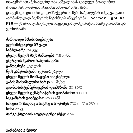
დაკავშირების შესაძლებლობა საშუალებას გაძლევთ მოახდინოთ
ქვაბის ინტეგრირება „ჭკვიანი სახლის“ სისტემაში.
დახვეწილი დიზაინი და კომპაქტური ზომები საშუალებას იძლევა ქვაბი
ჰარმონიულად ჩაეწეროს ნებისმიერ ინტერერში.
Thermex HighLine
F28
— ეს არის გონივრული ინვესტიცია კომფორტში, საიმედოობასა და
ეკონომიაში.
ძირითადი მახასიათებლები
ელ სიმძლავრე: 97
ვატი
სიმძლავრე:
24 კვტ
ცხელი წყლის მაქს მიწოდება:
11,5 ლ/წთ
ენერგიის წყაროს სახეობა:
გაზი
განთავსება:
კედლის
წვის კამერის ტიპი:
ტურბირებული
ცხელი წყლის მომზადება:
ჩაშენებული
გაზის მაქსიმალური ხარჯი:
2.1 მ³/სთ
გათბობის ტემპერატურის დიაპაზონი:
30-80°C
ცხელი წყლის ტემპერატურის დიაპაზონი:
30-60°C
საკვამურის დიამეტრი:
60/100 მმ
ზომები (სიმაღლე x სიგანე x სიღრმე):
700 x 410 x 250 მმ
წონა
28 კგ
მარგი ქმედების კოეფიციენტი (მქკ):
92%
გარანტია 3 წელი*