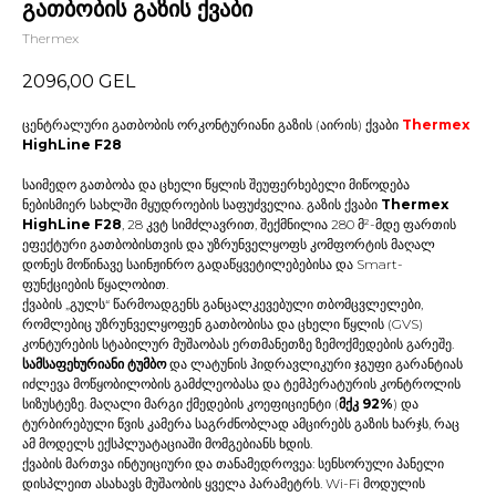
გათბობის გაზის ქვაბი
Thermex
2096,00
GEL
ცენტრალური გათბობის ორკონტურიანი გაზის (აირის) ქვაბი
Thermex
HighLine F28
საიმედო გათბობა და ცხელი წყლის შეუფერხებელი მიწოდება
ნებისმიერ სახლში მყუდროების საფუძველია. გაზის ქვაბი
Thermex
HighLine F28
, 28 კვტ სიმძლავრით, შექმნილია 280 მ²-მდე ფართის
ეფექტური გათბობისთვის და უზრუნველყოფს კომფორტის მაღალ
დონეს მოწინავე საინჟინრო გადაწყვეტილებებისა და Smart-
ფუნქციების წყალობით.
ქვაბის „გულს“ წარმოადგენს განცალკევებული თბომცვლელები,
რომლებიც უზრუნველყოფენ გათბობისა და ცხელი წყლის (GVS)
კონტურების სტაბილურ მუშაობას ერთმანეთზე ზემოქმედების გარეშე.
სამსაფეხურიანი ტუმბო
და ლატუნის ჰიდრავლიკური ჯგუფი გარანტიას
იძლევა მოწყობილობის გამძლეობასა და ტემპერატურის კონტროლის
სიზუსტეზე. მაღალი მარგი ქმედების კოეფიციენტი (
მქკ 92%
) და
ტურბირებული წვის კამერა საგრძნობლად ამცირებს გაზის ხარჯს, რაც
ამ მოდელს ექსპლუატაციაში მომგებიანს ხდის.
ქვაბის მართვა ინტუიციური და თანამედროვეა: სენსორული პანელი
დისპლეით ასახავს მუშაობის ყველა პარამეტრს. Wi-Fi მოდულის