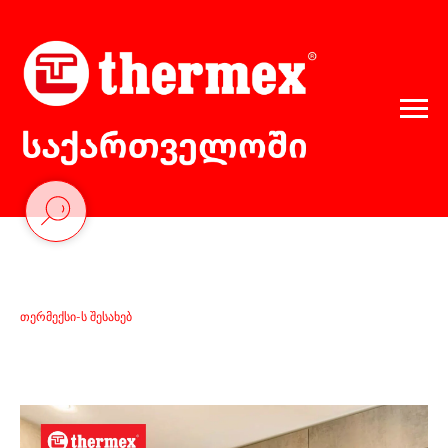
თერმექსი-ს შესახებ